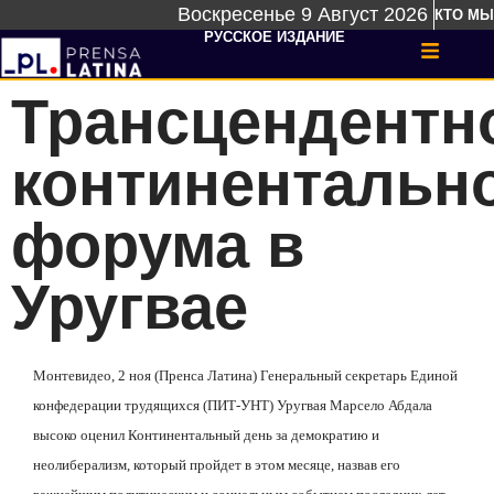
Воскресенье 9 Август 2026
КТО МЫ
РУССКОЕ ИЗДАНИЕ
Трансцендентн
континентальн
форума в
Уругвае
Монтевидео, 2 ноя (Пренса Латина) Генеральный секретарь Единой
конфедерации трудящихся (ПИТ-УНТ) Уругвая Марсело Абдала
высоко оценил Континентальный день за демократию и
неолиберализм, который пройдет в этом месяце, назвав его