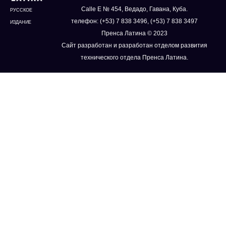
Calle E № 454, Ведадо, Гавана, Куба.
РУССКОЕ
телефон: (+53) 7 838 3496, (+53) 7 838 3497
ИЗДАНИЕ
Пренса Латина © 2023
Сайт разработан и разработан отделом развития
технического отдела Пренса Латина.