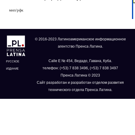
мнп/рфк
© 2016-2023 Латиноамериканское информационное
агентство Пренса Латина.
Calle E № 454, Ведадо, Гавана, Куба.
РУССКОЕ
телефон: (+53) 7 838 3496, (+53) 7 838 3497
ИЗДАНИЕ
Пренса Латина © 2023
Сайт разработан и разработан отделом развития
технического отдела Пренса Латина.