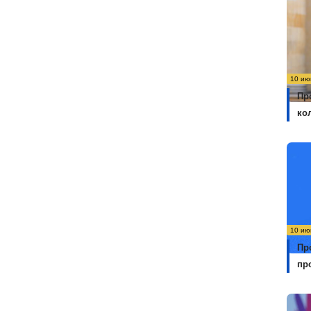
10 ию
Пр
ко
10 ию
Пр
пр