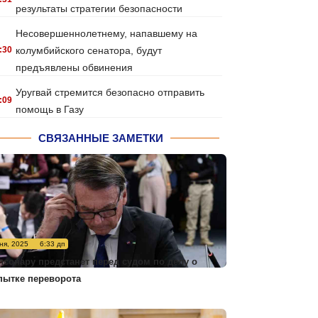
результаты стратегии безопасности
Несовершеннолетнему, напавшему на
:30
колумбийского сенатора, будут
предъявлены обвинения
Уругвай стремится безопасно отправить
:09
помощь в Газу
СВЯЗАННЫЕ ЗАМЕТКИ
ня, 2025
6:33 дп
лсонару предстанет перед судом по делу о
пытке переворота