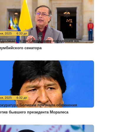
ня, 2025
6:33 дп
одолжается расследование нападения на
лумбийского сенатора
ня, 2025
6:32 дп
окуратура Боливии признала обвинения
отив бывшего президента Моралеса