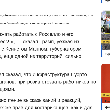
яд
е, объявив о визите и подчеркивая усилия по восстановлению, хотя
бовали большей поддержки со стороны Вашингтона.
жать работать с Росселло и его
сс! «, — сказал Трамп, уезжая из
26 ма
Ро
я с Кеннетом Маппом, губернатором
те
, еще одной из территорий, сильно
.
п сказал, что инфраструктура Пуэрто-
ганов, пригрозив отозвать работников по
циями.
12 ма
зночтение высказываний и реакций,
Ви
ех же прав для костариканцев, как и для
фи