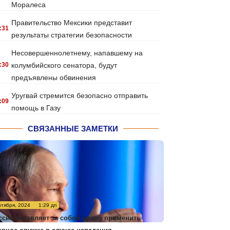
Моралеса
Правительство Мексики представит
:31
результаты стратегии безопасности
Несовершеннолетнему, напавшему на
:30
колумбийского сенатора, будут
предъявлены обвинения
Уругвай стремится безопасно отправить
:09
помощь в Газу
СВЯЗАННЫЕ ЗАМЕТКИ
нтября, 2024
1:29 дп
ссия оставляет за собой право применить