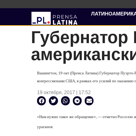
ЛАТИНОАМЕРИК
Губернатор 
американск
Вашингтон, 19 окт (Пренса Латина) Губернатор Пуэрто-Ри
конгрессменами США, в рамках его усилий по оказанию 
19 октября, 2017 | 17:52
«Нам нужно такое же обращение», — отметил Росселло ж
ураганов.