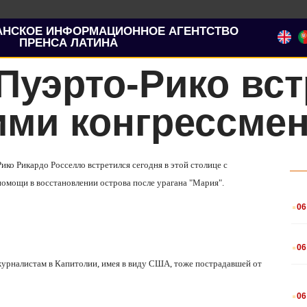
АНСКОЕ ИНФОРМАЦИОННОЕ АГЕНТСТВО
ПРЕНСА ЛАТИНА
Пуэрто-Рико вст
ими конгрессме
ко Рикардо Росселло встретился сегодня в этой столице с
помощи в восстановлении острова после урагана "Мария".
.
06
.
06
урналистам в Капитолии, имея в виду США, тоже пострадавшей от
.
06