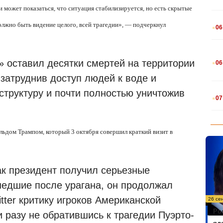
может показаться, что ситуация стабилизируется, но есть скрытые
.
олжно быть видение целого, всей трагедии», — подчеркнул
06
.
» оставил десятки смертей на территории
06
 затруднив доступ людей к воде и
.
труктуру и почти полностью уничтожив
07
льдом Трампом, который 3 октября совершил краткий визит в
ак президент получил серьезные
ошедшие после урагана, он продолжал
tter критику игроков Американской
26 се
Ро
 разу не обратившись к трагедии Пуэрто-