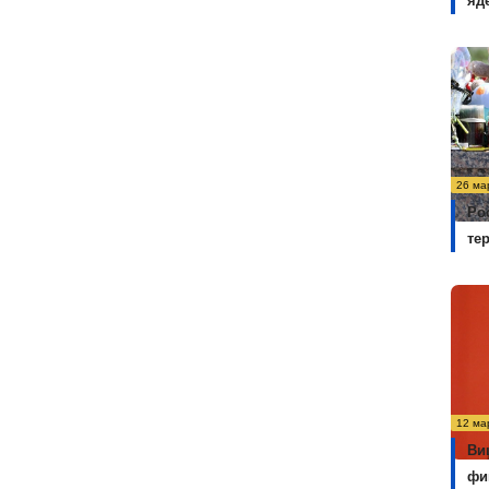
яд
26 ма
Ро
те
12 ма
Ви
фи