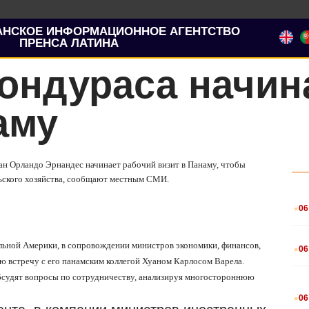
АНСКОЕ ИНФОРМАЦИОННОЕ АГЕНТСТВО
ПРЕНСА ЛАТИНА
ондураса начин
аму
ан Орландо Эрнандес начинает рабочий визит в Панаму, чтобы
льского хозяйства, сообщают местным СМИ.
.
06
.
льной Америки, в сопровождении министров экономики, финансов,
06
ю встречу с его панамским коллегой Хуаном Карлосом Варела.
обсудят вопросы по сотрудничеству, анализируя многостороннюю
.
06