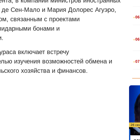
ента, в компании министров иностранных
 де Сен-Мало и Мария Долорес Агуэро,
.
06
ом, связанным с проектами
лидарными бонами и
.
и.
06
ураса включает встречу
.
елью изучения возможностей обмена и
07
льского хозяйства и финансов.
26 се
Ро