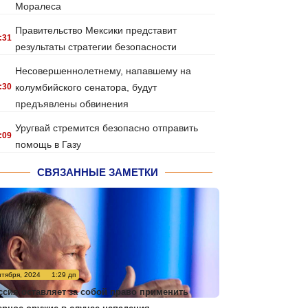
Моралеса
Правительство Мексики представит
:31
результаты стратегии безопасности
Несовершеннолетнему, напавшему на
:30
колумбийского сенатора, будут
предъявлены обвинения
Уругвай стремится безопасно отправить
:09
помощь в Газу
СВЯЗАННЫЕ ЗАМЕТКИ
нтября, 2024
1:29 дп
ссия оставляет за собой право применить