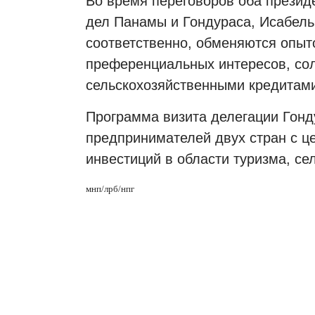
Во время переговоров оба презид
дел Панамы и Гондураса, Исабель
соответственно, обменяются опыт
преференциальных интересов, со
сельскохозяйственными кредитам
Программа визита делегации Гонд
предпринимателей двух стран с ц
инвестиций в области туризма, се
мнп/лрб/нпг