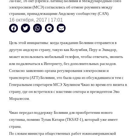
Ла-Пас, 16 окт (Пренса Латина) Боливия и Международный союз
электросвязи (МСЭ) согласились об отмене роуминга между
странами, принадлежащими Андскому сообществу (CAN).
16 октября, 2017 | 17:01
Цель этой инициативы: когда гражданин Боливии отправится в
другую андскую страну, такую как Колумбия, Перу и Эквадор,
может использовать мобильный телефон, чтобы отвечать, звонить
или подключаться к Интернету, без дополнительных расходов.
Согласно заявлению органа регулирования электросвязи и
транспорта (ATT) Боливии, это была одна из обсуждавшихся тем с
Генеральным секретарем МСЭ Хоулином Чжао во время его визита в
страну, где он встретился с властями сектора и президентом Эво
Моралесом.
Чжао передал поддержку Боливии для приобретения нового
спутника, помимо Тупак Катари (TKSAT-1), который уже имеет
страна.
По словам министра общественных работ южноамериканской