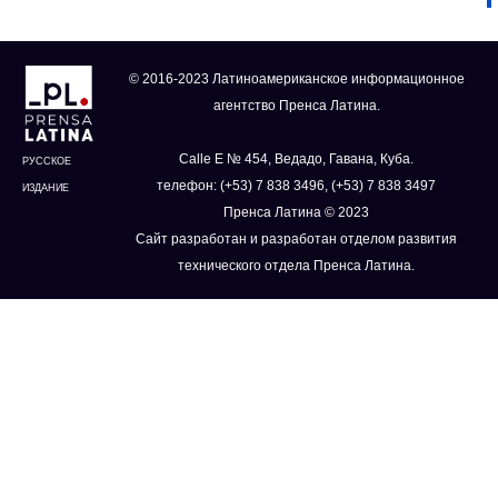
© 2016-2023 Латиноамериканское информационное
агентство Пренса Латина.
Calle E № 454, Ведадо, Гавана, Куба.
РУССКОЕ
телефон: (+53) 7 838 3496, (+53) 7 838 3497
ИЗДАНИЕ
Пренса Латина © 2023
Сайт разработан и разработан отделом развития
технического отдела Пренса Латина.