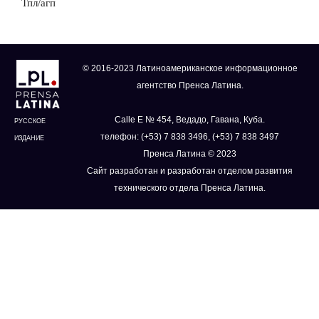
Тпл/агп
© 2016-2023 Латиноамериканское информационное
агентство Пренса Латина.
Calle E № 454, Ведадо, Гавана, Куба.
РУССКОЕ
телефон: (+53) 7 838 3496, (+53) 7 838 3497
ИЗДАНИЕ
Пренса Латина © 2023
Сайт разработан и разработан отделом развития
технического отдела Пренса Латина.