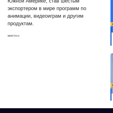
Южной Америке, став шестым
экспортером в мире программ по
анимации, видеоиграм и другим
продуктам.
мнп/оол