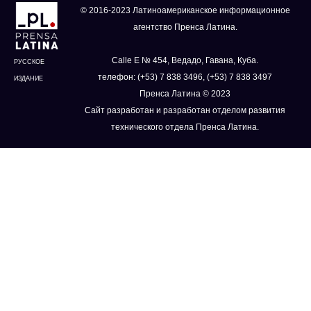
© 2016-2023 Латиноамериканское информационное
агентство Пренса Латина.
Calle E № 454, Ведадо, Гавана, Куба.
РУССКОЕ
телефон: (+53) 7 838 3496, (+53) 7 838 3497
ИЗДАНИЕ
Пренса Латина © 2023
Сайт разработан и разработан отделом развития
технического отдела Пренса Латина.