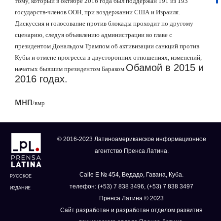
тому, который в октябре 2016 года был поддержан 191 из 193
государств-членов ООН, при воздержании США и Израиля.
Дискуссия и голосование против блокады проходит по другому
сценарию, следуя объявлению администрации во главе с
президентом Дональдом Трампом об активизации санкций против
Кубы и отмене прогресса в двусторонних отношениях, изменений,
Обамой в 2015 и
начатых бывшим президентом Бараком
2016 годах.
мнп
/
вмр
© 2016-2023 Латиноамериканское информационное
агентство Пренса Латина.
Calle E № 454, Ведадо, Гавана, Куба.
РУССКОЕ
телефон: (+53) 7 838 3496, (+53) 7 838 3497
ИЗДАНИЕ
Пренса Латина © 2023
Сайт разработан и разработан отделом развития