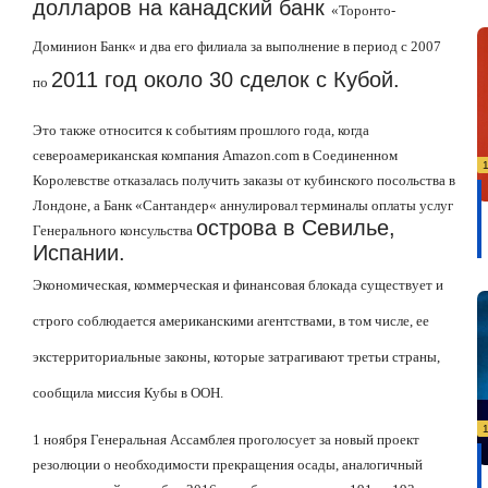
долларов на канадский банк
«
Торонто-
Доминион Банк
«
и два его филиала за выполнение в период с 2007
2011 год около 30 сделок с Кубой.
по
Это также относится к событиям прошлого года, когда
североамериканская компания Amazon.com в Соединенном
Королевстве отказалась получить заказы от кубинского посольства в
Лондоне, а Банк
«
Сантандер
«
аннулировал терминалы оплаты услуг
острова в Севилье,
Генерального консульства
Испании.
Экономическая, коммерческая и финансовая блокада существует и
строго соблюдается американскими агентствами, в том числе, ее
экстерриториальные законы, которые затрагивают третьи страны,
сообщила миссия Кубы в ООН.
1 ноября Генеральная Ассамблея проголосует за новый проект
резолюции о необходимости прекращения осады, аналогичный