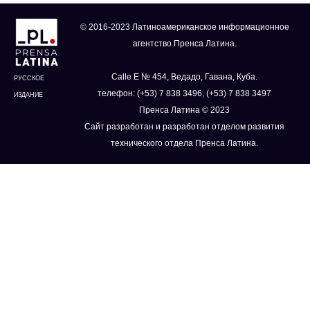
© 2016-2023 Латиноамериканское информационное
агентство Пренса Латина.
Calle E № 454, Ведадо, Гавана, Куба.
РУССКОЕ
телефон: (+53) 7 838 3496, (+53) 7 838 3497
ИЗДАНИЕ
Пренса Латина © 2023
Сайт разработан и разработан отделом развития
технического отдела Пренса Латина.