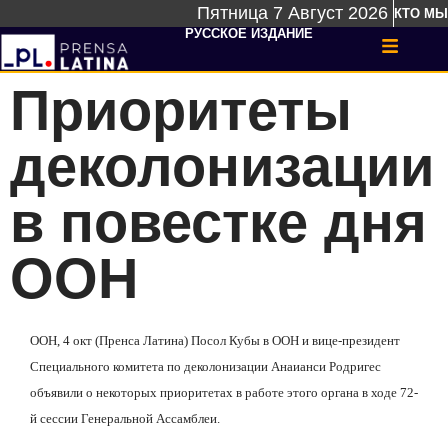
Пятница 7 Август 2026
КТО МЫ
РУССКОЕ ИЗДАНИЕ
Приоритеты
деколонизации
в повестке дня
ООН
ООН, 4 окт (Пренса Латина) Посол Кубы в ООН и вице-президент
Специального комитета по деколонизации Анаианси Родригес
объявили о некоторых приоритетах в работе этого органа в ходе 72-
й сессии Генеральной Ассамблеи.