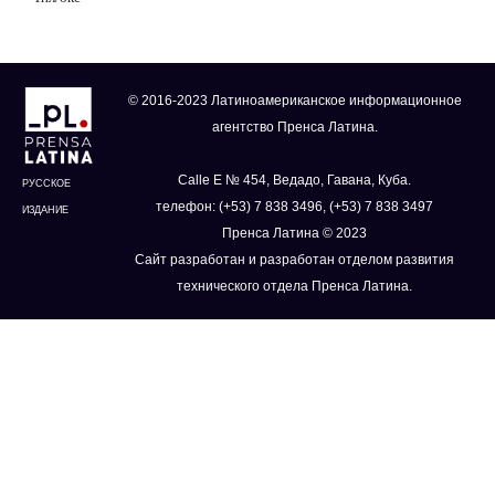
© 2016-2023 Латиноамериканское информационное
агентство Пренса Латина.
Calle E № 454, Ведадо, Гавана, Куба.
РУССКОЕ
телефон: (+53) 7 838 3496, (+53) 7 838 3497
ИЗДАНИЕ
Пренса Латина © 2023
Сайт разработан и разработан отделом развития
технического отдела Пренса Латина.