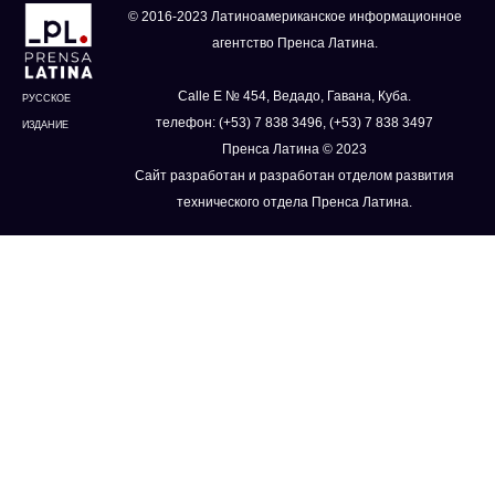
© 2016-2023 Латиноамериканское информационное
агентство Пренса Латина.
Calle E № 454, Ведадо, Гавана, Куба.
РУССКОЕ
телефон: (+53) 7 838 3496, (+53) 7 838 3497
ИЗДАНИЕ
Пренса Латина © 2023
Сайт разработан и разработан отделом развития
технического отдела Пренса Латина.