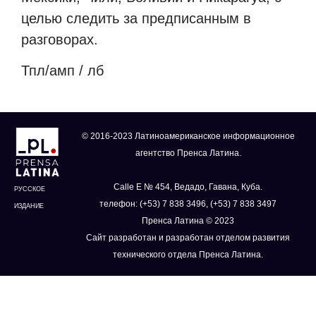
целью следить за предписанным в
разговорах.
Тпл/амп / лб
© 2016-2023 Латиноамериканское информационное
агентство Пренса Латина.
Calle E № 454, Ведадо, Гавана, Куба.
РУССКОЕ
телефон: (+53) 7 838 3496, (+53) 7 838 3497
ИЗДАНИЕ
Пренса Латина © 2023
Сайт разработан и разработан отделом развития
технического отдела Пренса Латина.