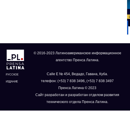
© 2016-2023 Латиноамериканское информационное
агентство Пренса Латина.
Calle E № 454, Ведадо, Гавана, Куба.
РУССКОЕ
телефон: (+53) 7 838 3496, (+53) 7 838 3497
ИЗДАНИЕ
Пренса Латина © 2023
Сайт разработан и разработан отделом развития
технического отдела Пренса Латина.