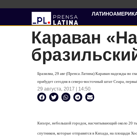
ЛАТИНОАМЕРИК
Караван «Н
бразильский
Бразилиа, 29 авг (Пренса Латина) Караван надежды во г
прибудет сегодня в северо-восточный штат Сеара, первы
29 августа, 2017 | 14:50
Кихере, небольшой городок, насчитывающий около 20 тыс
спутников, которые отправятся в Кихада, на площади Хосе