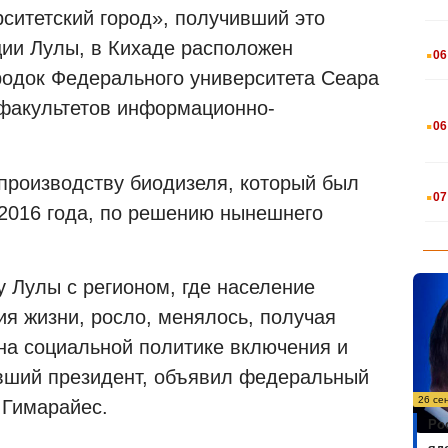
ситетский город», получивший это
.
ии Лулы, в Кихаде расположен
06
родок Федерального университета Сеара
 факультетов информационно-
.
06
 производству биодизеля, который был
.
07
 2016 года, по решению нынешнего
у Лулы с регионом, где население
я жизни, росло, менялось, получая
 на социальной политике включения и
ывший президент, объявил федеральный
26 се
 Гимарайес.
Ро