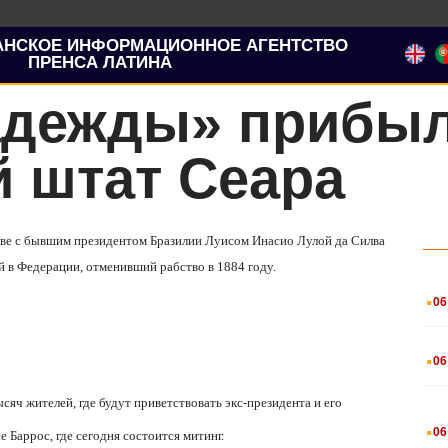
АНСКОЕ ИНФОРМАЦИОННОЕ АГЕНТСТВО
ПРЕНСА ЛАТИНА
адежды» прибыл
 штат Сеара
лаве с бывшим президентом Бразилии Луисом Инасио Лулой да Силва
й в Федерации, отменивший рабство в 1884 году.
.
06
.
06
яч жителей, где будут приветствовать экс-президента и его
.
06
 Баррос, где сегодня состоится митинг.