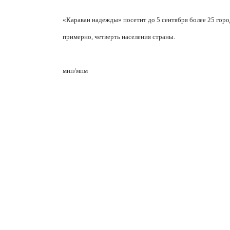
«Караван надежды» посетит до 5 сентября более 25 город
примерно, четверть населения страны.
мнп
/
мпм