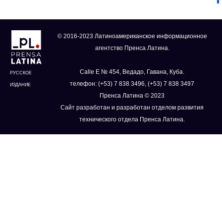
© 2016-2023 Латиноамериканское информационное
агентство Пренса Латина.
Calle E № 454, Ведадо, Гавана, Куба.
РУССКОЕ
телефон: (+53) 7 838 3496, (+53) 7 838 3497
ИЗДАНИЕ
Пренса Латина © 2023
Сайт разработан и разработан отделом развития
технического отдела Пренса Латина.