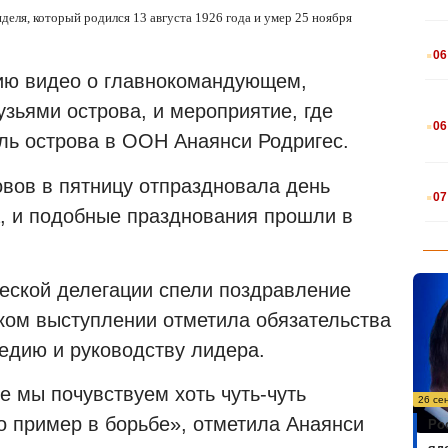
еля, который родился 13 августа 1926 года и умер 25 ноября
.
06
ию видео о главнокомандующем,
зьями острова, и мероприятие, где
.
06
ль острова в ООН Анаянси Родригес.
.
вов в пятницу отпраздновала день
07
, и подобные празднования прошли в
еской делегации спели поздравление
тком выступлении отметила обязательства
ледию и руководству лидера.
е мы почувствуем хоть чуть-чуть
26 се
о пример в борьбе», отметила Анаянси
Ро