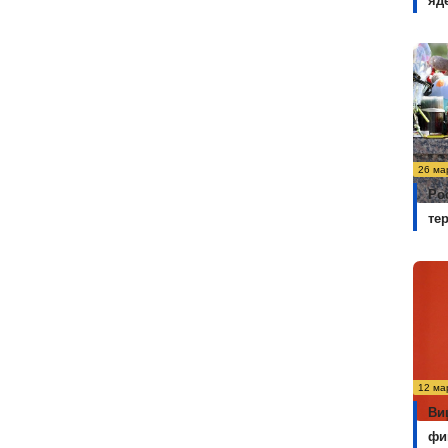
яд
26 ма
Ро
те
12 ма
Ви
фи