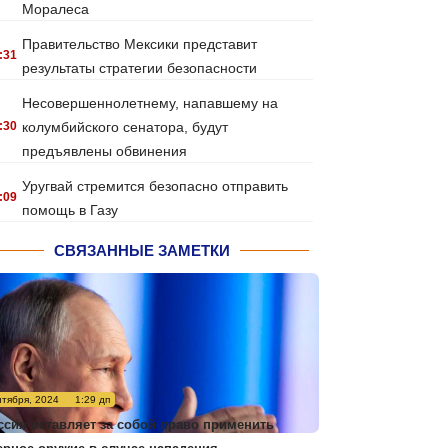
Моралеса
Правительство Мексики представит
:31
результаты стратегии безопасности
Несовершеннолетнему, напавшему на
:30
колумбийского сенатора, будут
предъявлены обвинения
Уругвай стремится безопасно отправить
:09
помощь в Газу
СВЯЗАННЫЕ ЗАМЕТКИ
нтября, 2024
1:29 дп
ссия оставляет за собой право применить