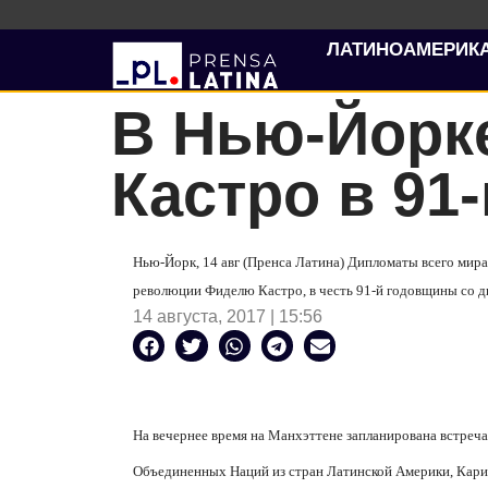
ЛАТИНОАМЕРИК
В Нью-Йорк
Кастро в 91
Нью-Йорк, 14 авг (Пренса Латина) Дипломаты всего мира
революции Фиделю Кастро, в честь 91-й годовщины со д
14 августа, 2017 | 15:56
На вечернее время на Манхэттене запланирована встреча
Объединенных Наций из стран Латинской Америки, Кариб