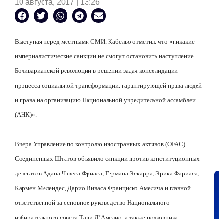
10 августа, 2017 | 13:26
Выступая перед местными СМИ, Кабельо отметил, что «никакие
империалистические санкции не смогут остановить наступление
Боливарианской революции в решении задач консолидации
процесса социальной трансформации, гарантирующей права людей
и права на организацию Национальной учредительной ассамблеи
(АНК)».
Вчера Управление по контролю иностранных активов (
OFAC
)
Соединенных Штатов объявило санкции против конституционных
делегатов Адана Чавеса Фриаса, Германа Эскарра, Эрика Фариаса,
Кармен Мелендес, Дарио Виваса Франциско Амелича и главной
ответственной за основное руководство
Национального
избирательного совета Тани Д’Амелио, а также полковника