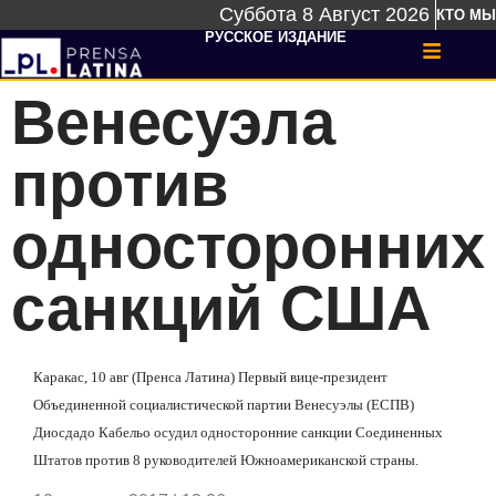
Суббота 8 Август 2026
КТО МЫ
РУССКОЕ ИЗДАНИЕ
Венесуэла
против
односторонних
санкций США
Каракас, 10 авг (Пренса Латина) Первый вице-президент
Объединенной социалистической партии Венесуэлы (ЕСПВ)
Диосдадо Кабельо осудил односторонние санкции Соединенных
Штатов против 8 руководителей Южноамериканской страны.