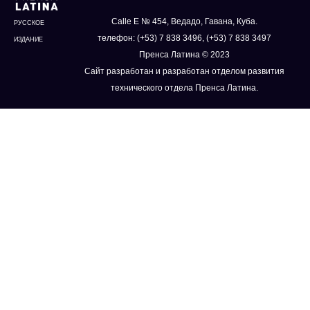
Calle E № 454, Ведадо, Гавана, Куба.
РУССКОЕ
телефон: (+53) 7 838 3496, (+53) 7 838 3497
ИЗДАНИЕ
Пренса Латина © 2023
Сайт разработан и разработан отделом развития
технического отдела Пренса Латина.