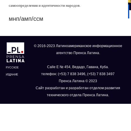
самоопределения и идентичности народов.
мнп/амп/ссм
© 2016-2023 Латиноамериканское информационное
агентство Пренса Латина.
Calle E № 454, Ведадо, Гавана, Куба.
РУССКОЕ
телефон: (+53) 7 838 3496, (+53) 7 838 3497
ИЗДАНИЕ
Пренса Латина © 2023
Сайт разработан и разработан отделом развития
технического отдела Пренса Латина.