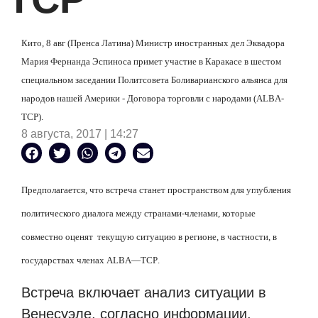
Кито, 8 авг (Пренса Латина) Министр иностранных дел Эквадора
Мария Фернанда Эспиноса примет участие в Каракасе в шестом
специальном заседании Политсовета Боливарианского альянса для
народов нашей Америки - Договора торговли с народами (
ALBA
-
TCP
).
8 августа, 2017 | 14:27
Предполагается, что встреча станет пространством для углубления
политического диалога между странами-членами, которые
совместно оценят
текущую ситуацию в регионе, в частности, в
государствах членах
ALBA
—
TCP
.
Встреча включает анализ ситуации в
Венесуэле, согласно информации,