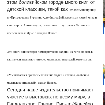
этом боливийском городе много книг, от
детской классики, такой как
«М
аленький принц
»
и «
Приключения Буратино
«, до
биографий известных людей мира и
книг мировой литературы, сказал агентству Пренса Латина его
представитель Луис Альберто Наньес.
Эти книги-миниатюры помещаются на ладони, их легко носить в
кармане, и вызывают интерес маленьких читателей, отметил он.
«
Мы пытаемся привлечь внимание людей к чтению, особенно
маленьких читателей
«,
сказал Наньес.
Сегодня наше издательство принимает
участие в выставках по всему миру, в
Гвадалахаре, Гаване, Рио-де-Жанейро,