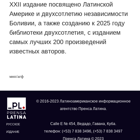
XXII издание посвящено Латинской
Америке и двухсотлетию независимости
Боливии, а также созданию к 2025 году
библиотеки двухсотлетия, с изданием
самых лучших 200 произведений
известных авторов.
мнп
/
агф
© 2016-2023 Латиноамериканское информационное
агентство Пренса Латина.
Calle E № 454, Ведадо, Гавана, Куба.
РУССКОЕ
телефон: (+53) 7 838 3496, (+53) 7 838 3497
ИЗДАНИЕ
Пренса Латина © 2023