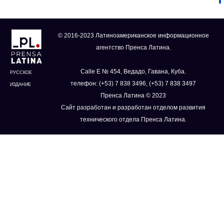
© 2016-2023 Латиноамериканское информационное
агентство Пренса Латина.
Calle E № 454, Ведадо, Гавана, Куба.
РУССКОЕ
телефон: (+53) 7 838 3496, (+53) 7 838 3497
ИЗДАНИЕ
Пренса Латина © 2023
Сайт разработан и разработан отделом развития
технического отдела Пренса Латина.