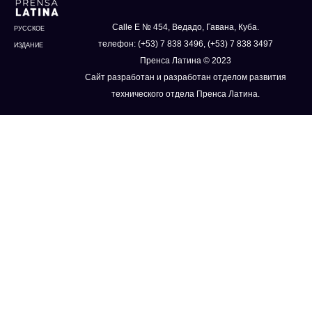
Calle E № 454, Ведадо, Гавана, Куба.
РУССКОЕ
телефон: (+53) 7 838 3496, (+53) 7 838 3497
ИЗДАНИЕ
Пренса Латина © 2023
Сайт разработан и разработан отделом развития
технического отдела Пренса Латина.