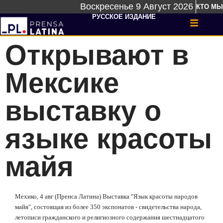
Воскресенье 9 Август 2026
КТО МЫ
РУССКОЕ ИЗДАНИЕ
Открывают в
Мексике
выставку о
языке красоты
майя
Мехико, 4 авг (Пренса Латина) Выставка "Язык красоты народов
майя", состоящая из более 350 экспонатов - свидетельства народа,
летописи гражданского и религиозного содержания шестнадцатого