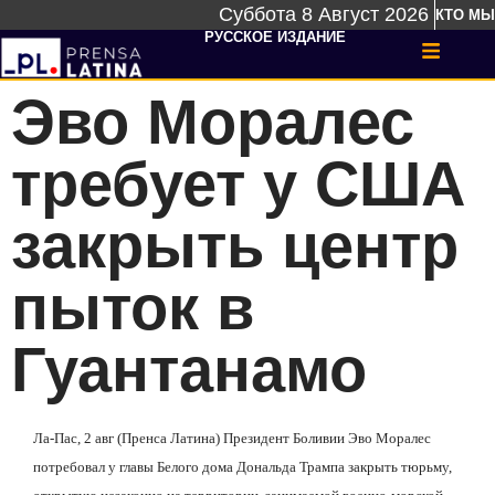
Суббота 8 Август 2026
КТО МЫ
РУССКОЕ ИЗДАНИЕ
Эво Моралес
требует у США
закрыть центр
пыток в
Гуантанамо
Ла-Пас, 2 авг (Пренса Латина) Президент Боливии Эво Моралес
потребовал у главы Белого дома Дональда Трампа закрыть тюрьму,