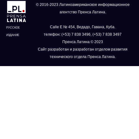
© 2016-2023 Латиноамериканское информационное
агентство Пренса Латина.
Calle E № 454, Ведадо, Гавана, Куба.
РУССКОЕ
телефон: (+53) 7 838 3496, (+53) 7 838 3497
ИЗДАНИЕ
Пренса Латина © 2023
Сайт разработан и разработан отделом развития
технического отдела Пренса Латина.