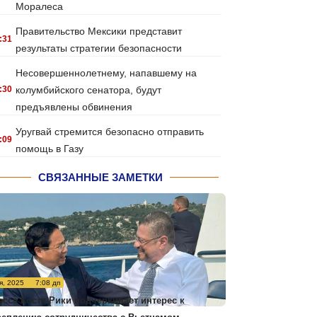
Моралеса
Правительство Мексики представит
:31
результаты стратегии безопасности
Несовершеннолетнему, напавшему на
:30
колумбийского сенатора, будут
предъявлены обвинения
Уругвай стремится безопасно отправить
:09
помощь в Газу
СВЯЗАННЫЕ ЗАМЕТКИ
я, 2025
7:08 дп
есса Коста-Рики подчеркивает интерес к