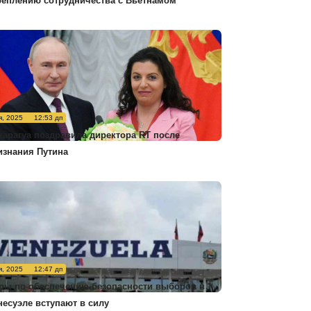
реплению сотрудничества с Вьетнамом
я, 2025
12:53 дп
карагуа поздравила директора RT после
изнания Путина
я, 2025
12:47 дп
ры по обеспечению безопасности выборов в
несуэле вступают в силу