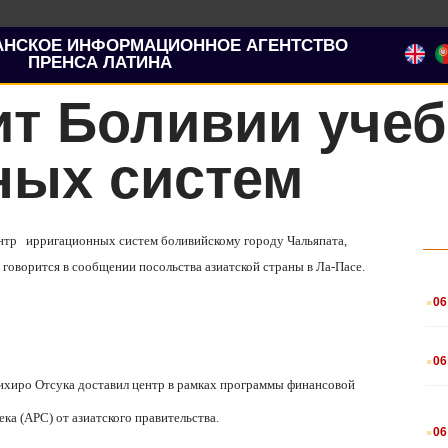
АНСКОЕ ИНФОРМАЦИОННОЕ АГЕНТСТВО
ПРЕНСА ЛАТИНА
ит Боливии уче
ных систем
ентр ирригационных систем боливийскому городу Чальяпата,
 говорится в сообщении посольства азиатской страны в Ла-Пасе.
.
06
.
06
хиро Отсука доставил центр в рамках программы финансовой
.
ка (
APC
) от азиатского правительства.
06