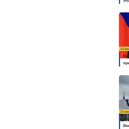
ук
23 ма
Ни
пр
23 ма
Ме
Ве