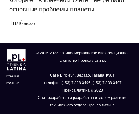
основные проблемы планеты.
Тпл/
амп/асл
© 2016-2023 Латиноамериканское информационное
агентство Пренса Латина.
Calle E № 454, Ведадо, Гавана, Куба.
РУССКОЕ
телефон: (+53) 7 838 3496, (+53) 7 838 3497
ИЗДАНИЕ
Пренса Латина © 2023
Сайт разработан и разработан отделом развития
технического отдела Пренса Латина.