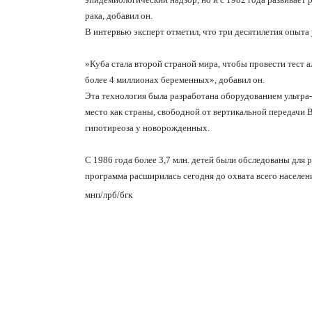
рака, добавил он.
В интервью эксперт отметил, что три десятилетия опыта
»
Куба стала второй страной мира, чтобы провести тест 
более 4 миллионах беременных
»
, добавил он.
Эта технология была разработана оборудованием ультра
место как страны, свободной от вертикальной передачи
гипотиреоза у новорожденных.
С 1986 года более 3,7 млн. детей были обследованы для 
программа расширилась сегодня до охвата всего населени
мнп/лрб/бгк