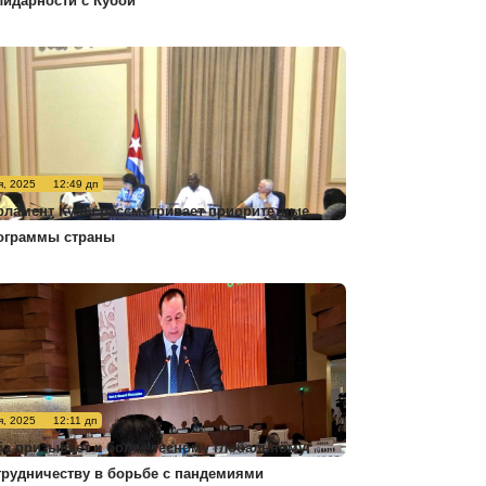
лидарности с Кубой
я, 2025
12:49 дп
рламент Кубы рассматривает приоритетные
ограммы страны
я, 2025
12:11 дп
ба призывает к более тесному глобальному
трудничеству в борьбе с пандемиями