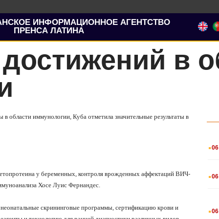
АНСКОЕ ИНФОРМАЦИОННОЕ АГЕНТСТВО
ПРЕНСА ЛАТИНА
т достижений в 
и
ы в области иммунологии, Куба отметила значительные результаты в
.
06
.
фетопротеина у беременных, контроля врожденных аффектаций ВИЧ-
06
ммуноанализа Хосе Луис Фернандес.
.
о неонатальные скрининговые программы, сертификацию крови и
06
 реагенты и технологию для ранней диагностики различных видов