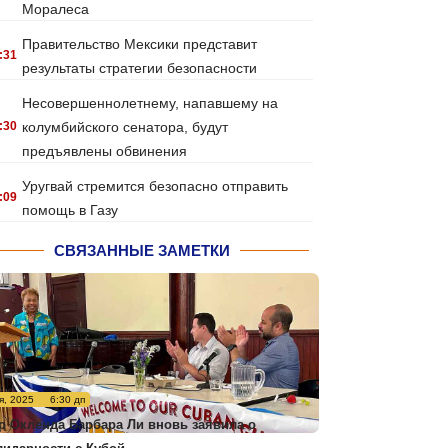
Моралеса
Правительство Мексики представит
:31
результаты стратегии безопасности
Несовершеннолетнему, напавшему на
:30
колумбийского сенатора, будут
предъявлены обвинения
Уругвай стремится безопасно отправить
:09
помощь в Газу
СВЯЗАННЫЕ ЗАМЕТКИ
я, 2025
6:30 дп
р Окленда Барбара Ли вновь заявила о