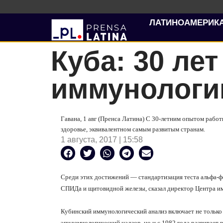
ЛАТИНОАМЕРИК
Куба: 30 ле
иммунологи
Гавана, 1 авг (Пренса Латина) С 30-летним опытом работ
здоровье, эквивалентном самым развитым странам.
1 августа, 2017 | 15:58
Среди этих достижений — стандартизация теста альфа-
СПИДа и щитовидной железы, сказал директор Центра и
Кубинский
иммунологический анализ
включает не тольк
эпидемиологический надзор, но и с 1982 года развивает