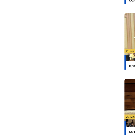
со
23 ма
Па
пр
22 ма
Ку
со