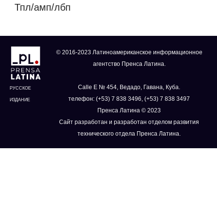
Тпл/амп/лбп
© 2016-2023 Латиноамериканское информационное
агентство Пренса Латина.
Calle E № 454, Ведадо, Гавана, Куба.
РУССКОЕ
телефон: (+53) 7 838 3496, (+53) 7 838 3497
ИЗДАНИЕ
Пренса Латина © 2023
Сайт разработан и разработан отделом развития
технического отдела Пренса Латина.