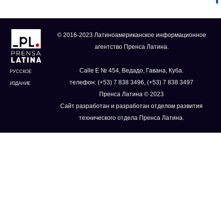
© 2016-2023 Латиноамериканское информационное
агентство Пренса Латина.
Calle E № 454, Ведадо, Гавана, Куба.
РУССКОЕ
телефон: (+53) 7 838 3496, (+53) 7 838 3497
ИЗДАНИЕ
Пренса Латина © 2023
Сайт разработан и разработан отделом развития
технического отдела Пренса Латина.