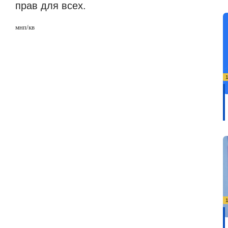
прав для всех.
мнп/кв