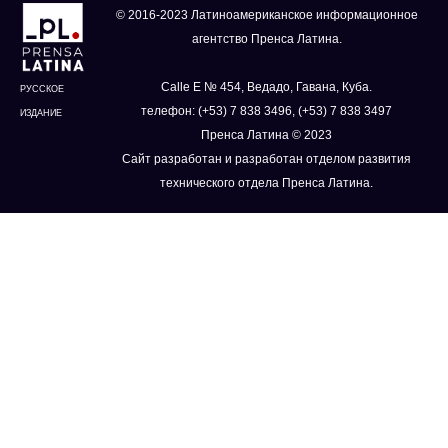
© 2016-2023 Латиноамериканское информационное
агентство Пренса Латина.
Calle E № 454, Ведадо, Гавана, Куба.
РУССКОЕ
телефон: (+53) 7 838 3496, (+53) 7 838 3497
ИЗДАНИЕ
Пренса Латина © 2023
Сайт разработан и разработан отделом развития
технического отдела Пренса Латина.