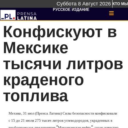
Суббота 8 Август 2026
КТО МЫ
РУССКОЕ ИЗДАНИЕ
Конфискуют в
Мексике
тысячи литров
краденого
топлива
Мехико, 31 июл (Пренса Латина) Силы безопасности конфисковали
с 15 до 21 июля 275 тысяч литров углеводородов, украденных в
"
"
трубопроводах предприятия
Мексиканская нефть
, стало известно