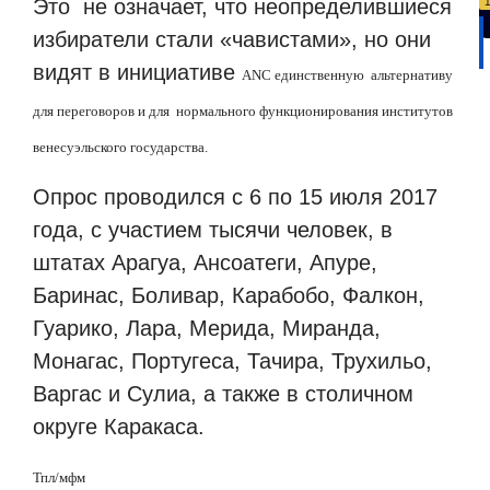
Это
не означает, что неопределившиеся
избиратели стали «чавистами», но они
видят в инициативе
ANC
единственную
альтернативу
для переговоров и для
нормального функционирования институтов
венесуэльского государства.
Опрос проводился с 6 по 15 июля 2017
года, с участием тысячи человек, в
штатах Арагуа, Ансоатеги, Апуре,
Баринас, Боливар, Карабобо, Фалкон,
Гуарико, Лара, Мерида, Миранда,
Монагас, Португеса, Тачира, Трухильо,
Варгас и Сулиа, а также в столичном
округе Каракаса.
Тпл/мфм