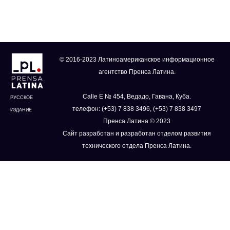
© 2016-2023 Латиноамериканское информационное
агентство Пренса Латина.
Calle E № 454, Ведадо, Гавана, Куба.
РУССКОЕ
телефон: (+53) 7 838 3496, (+53) 7 838 3497
ИЗДАНИЕ
Пренса Латина © 2023
Сайт разработан и разработан отделом развития
технического отдела Пренса Латина.