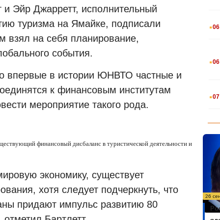
 и Эйр Джарретт, исполнительный
.
итию туризма на Ямайке, подписали
06
м взял на себя планирование,
лобального события.
.
06
то впервые в истории ЮНВТО частные и
соединятся к финансовым институтам
.
07
вести мероприятие такого рода.
уществующий финансовый дисбаланс в туристической деятельности и
мировую экономику, существует
вания, хотя следует подчеркнуть, что
26 се
аны придают импульс развитию 80
Ро
 отметил Бартлетт.