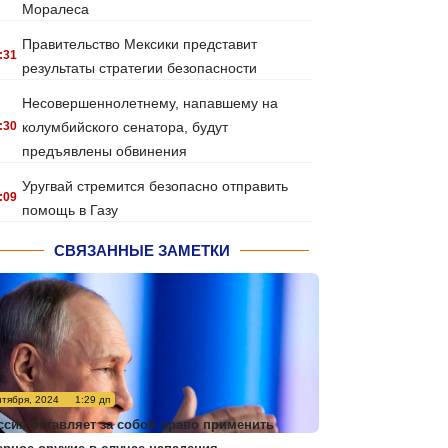
Моралеса
Правительство Мексики представит
:31
результаты стратегии безопасности
Несовершеннолетнему, напавшему на
:30
колумбийского сенатора, будут
предъявлены обвинения
Уругвай стремится безопасно отправить
:09
помощь в Газу
СВЯЗАННЫЕ ЗАМЕТКИ
нтября, 2024
1:29 дп
ссия оставляет за собой право применить