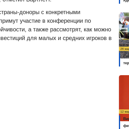
яд
 страны-доноры с конкретными
примут участие в конференции по
йчивости, а также рассмотрят, как можно
нвестиций для малых и средних игроков в
26 ма
Ро
те
12 ма
Ви
фи