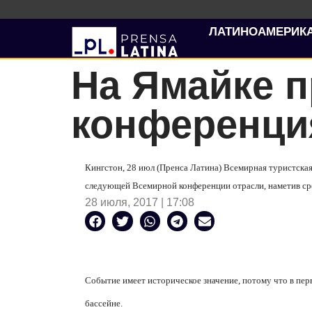
ЛАТИНОАМЕРИК
На Ямайке 
конференци
Кингстон, 28 июл (Пренса Латина) Всемирная туристск
следующей Всемирной конференции отрасли, наметив срок
28 июля, 2017 | 17:08
Событие имеет историческое значение, потому что в пе
бассейне.