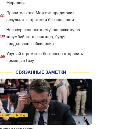
Моралеса
Правительство Мексики представит
:31
результаты стратегии безопасности
Несовершеннолетнему, напавшему на
:30
колумбийского сенатора, будут
предъявлены обвинения
Уругвай стремится безопасно отправить
:09
помощь в Газу
СВЯЗАННЫЕ ЗАМЕТКИ
ня, 2025
6:33 дп
лсонару предстанет перед судом по делу о