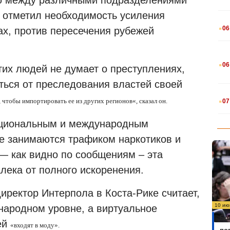
я отметил необходимость усиления
.
06
ах, против пересечения рубежей
.
06
тих людей не думает о преступлениях,
ться от преследования властей своей
.
 чтобы импортировать ее из других регионов
«
, сказал он.
07
ациональным и международным
е занимаются трафиком наркотиков и
 — как видно по сообщениям – эта
алека от полного искоренения.
директор Интерпола в Коста-Рике считает,
10 ию
ународном уровне, а виртуальное
Бо
ей
«входят в моду».