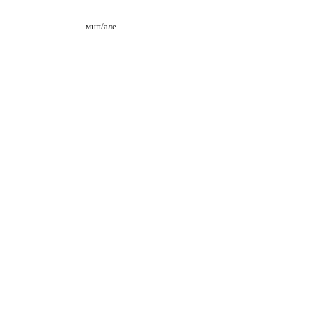
мнп
/
але