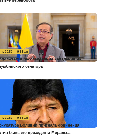
пытке переворота
ня, 2025
6:33 дп
одолжается расследование нападения на
лумбийского сенатора
ня, 2025
6:32 дп
окуратура Боливии признала обвинения
отив бывшего президента Моралеса