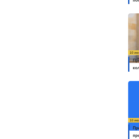
по
10 ию
Пр
ко
10 ию
Пр
пр