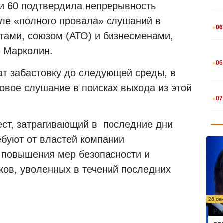
ии 60 подтвердила непрерывность
сле «полного провала» слушаний в
.
06
тами, союзом (АТО) и бизнесменами,
 Марколин.
.
06
ат забастовку до следующей среды, в
овое слушание в поисках выхода из этой
.
07
ест, затрагивающий в
последние дни
ебуют от властей компании
) повышения мер безопасности и
ков,
уволенных в течений последних
26 се
Ро