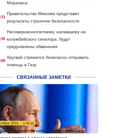
Моралеса
Правительство Мексики представит
:31
результаты стратегии безопасности
Несовершеннолетнему, напавшему на
:30
колумбийского сенатора, будут
предъявлены обвинения
Уругвай стремится безопасно отправить
:09
помощь в Газу
СВЯЗАННЫЕ ЗАМЕТКИ
нтября, 2024
1:29 дп
ссия оставляет за собой право применить