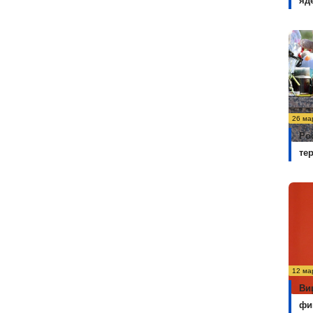
яд
26 ма
Ро
те
12 ма
Ви
фи