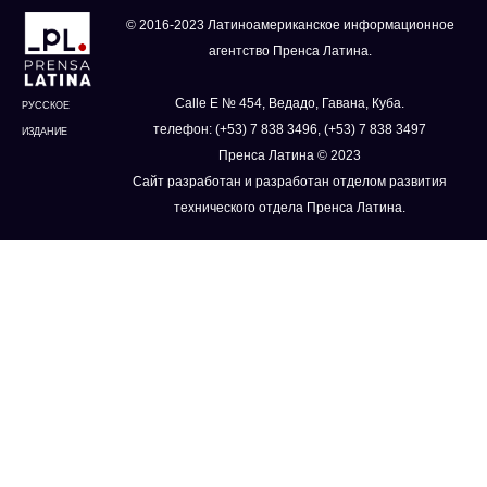
© 2016-2023 Латиноамериканское информационное
агентство Пренса Латина.
Calle E № 454, Ведадо, Гавана, Куба.
РУССКОЕ
телефон: (+53) 7 838 3496, (+53) 7 838 3497
ИЗДАНИЕ
Пренса Латина © 2023
Сайт разработан и разработан отделом развития
технического отдела Пренса Латина.