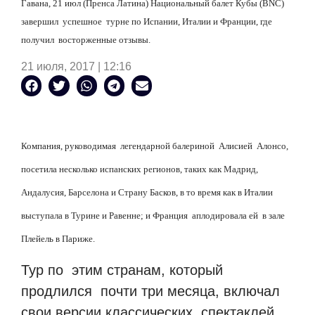
Гавана, 21 июл (Пренса Латина) Национальный балет Кубы (BNC)
завершил успешное турне по Испании, Италии и Франции, где
получил восторженные отзывы.
21 июля, 2017 | 12:16
Компания, руководимая легендарной балериной Алисией Алонсо,
посетила несколько испанских регионов, таких как Мадрид,
Андалусия, Барселона и Страну Басков, в то время как в Италии
выступала в Турине и Равенне; и Франция аплодировала ей в зале
Плейель в Париже.
Тур по этим странам, который
продлился почти три месяца, включал
свои версии классических спектаклей