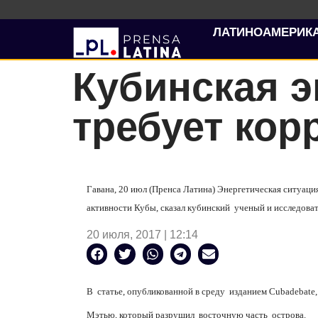
ЛАТИНОАМЕРИК
Кубинская э
требует кор
Гавана, 20 июл (Пренса Латина) Энергетическая ситуац
активности Кубы, сказал кубинский ученый и исследоват
20 июля, 2017 | 12:14
В статье, опубликованной в среду изданием Cubadebate,
Мэтью, который разрушил восточную часть острова.