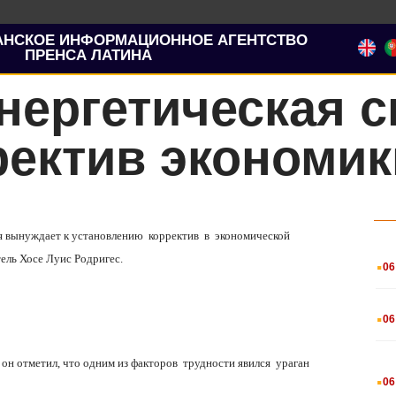
АНСКОЕ ИНФОРМАЦИОННОЕ АГЕНТСТВО
ПРЕНСА ЛАТИНА
нергетическая 
ректив экономик
ия вынуждает к установлению корректив в экономической
.
ель Хосе Луис Родригес.
06
.
06
 он отметил, что одним из факторов трудности явился ураган
.
06