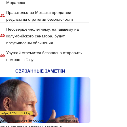
Моралеса
Правительство Мексики представит
:31
результаты стратегии безопасности
Несовершеннолетнему, напавшему на
:30
колумбийского сенатора, будут
предъявлены обвинения
Уругвай стремится безопасно отправить
:09
помощь в Газу
СВЯЗАННЫЕ ЗАМЕТКИ
нтября, 2024
1:29 дп
ссия оставляет за собой право применить