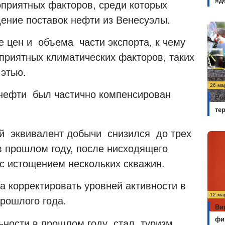
яд
оприятных факторов, среди которых
дение поставок нефти из Венесуэлы.
е цен и объема части экспорта, к чему
риятных климатических факторов, таких
Мэтью.
26 ма
 нефти был частично компенсирован
Ро
те
ой эквивалент добычи снизился до трех
в прошлом году, после нисходящего
 с истощением нескольких скважин.
а корректировать уровней активности в
12 ма
рошлого года.
Ви
фи
ности в прошлом году стал туризм,