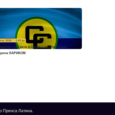
рта, 2024
1:43 дп
идания на Гаити в связи с результатами
тречи КАРИКОМ
о Пренса Латина.