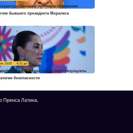
окуратура Боливии признала обвинения
отив бывшего президента Моралеса
ня, 2025
6:31 дп
авительство Мексики представит результаты
ратегии безопасности
о Пренса Латина.