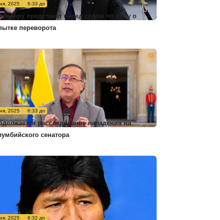
ня, 2025
6:33 дп
лсонару предстанет перед судом по делу о
пытке переворота
ня, 2025
6:33 дп
одолжается расследование нападения на
лумбийского сенатора
ня, 2025
6:32 дп