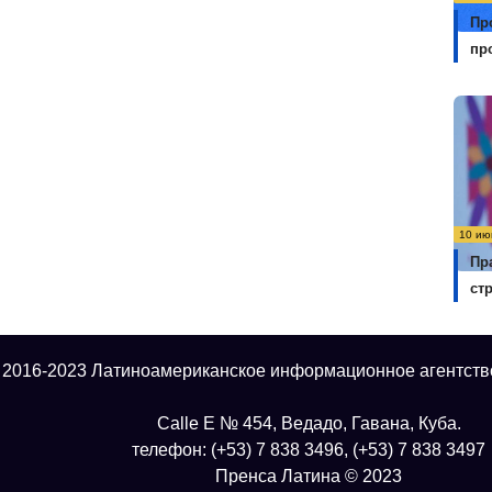
Пр
пр
10 ию
Пр
ст
 2016-2023 Латиноамериканское информационное агентств
Calle E № 454, Ведадо, Гавана, Куба.
телефон: (+53) 7 838 3496, (+53) 7 838 3497
Пренса Латина © 2023