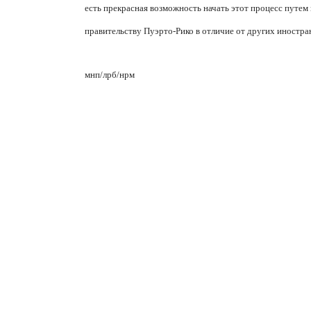
есть прекрасная возможность начать этот процесс путе
правительству Пуэрто-Рико в отличие от других иностра
мнп/лрб/нрм