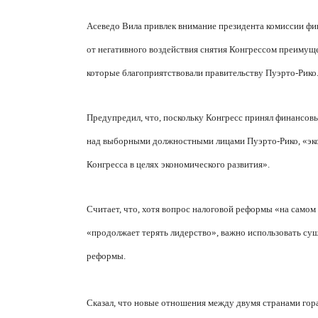
Асеведо Вила привлек внимание президента комиссии фин
от негативного воздействия снятия Конгрессом преимущ
которые благоприятствовали правительству Пуэрто-Рико
Предупредил, что, поскольку Конгресс принял финансовы
над выборными должностными лицами Пуэрто-Рико, «эко
Конгресса в целях экономического развития».
Считает, что, хотя вопрос налоговой реформы «на самом
«продолжает терять лидерство», важно использовать су
реформы.
Сказал, что новые отношения между двумя странами гора