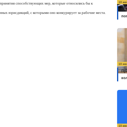
10 ию
м принятия способствующих мер, которые относились бы к
Бо
нных юрисдикций, с которыми оно конкурирует за рабочие места.
по
10 ию
Пр
ко
10 ию