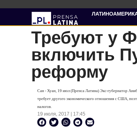
ЛАТИНОАМЕРИК
Требуют у Ф
включить Пу
реформу
Сан - Хуан, 19 июл (Пренса Латина) Экс-губернатор Аниб
требует другого экономического отношения с США, поэ
налогов.
19 июля, 2017 | 17:45