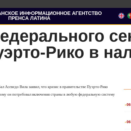
АНСКОЕ ИНФОРМАЦИОННОЕ АГЕНТСТВО
ПРЕНСА ЛАТИНА
едерального се
эрто-Рико в на
ал Асеведо Вила заявил, что кризис в правительстве Пуэрто-Рико
тому он потребовал включения страны в любую федеральную систему
.
06
.
06