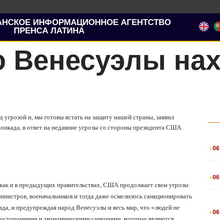
АНСКОЕ ИНФОРМАЦИОННОЕ АГЕНТСТВО
ПРЕНСА ЛАТИНА
о Венесуэлы нах
 угрозой и, мы готовы встать на защиту нашей страны, заявил
нкада, в ответ на недавние угрозы со стороны президента США
.
06
.
06
 как и в предыдущих правительствах, США продолжает свои угрозы
министров, военачальников и тогда даже осмелилось санкционировать
.
ада, и предупреждая народ Венесуэлы и весь мир, что «людей не
06
дносторонними и экономическими санкциями, которые являются