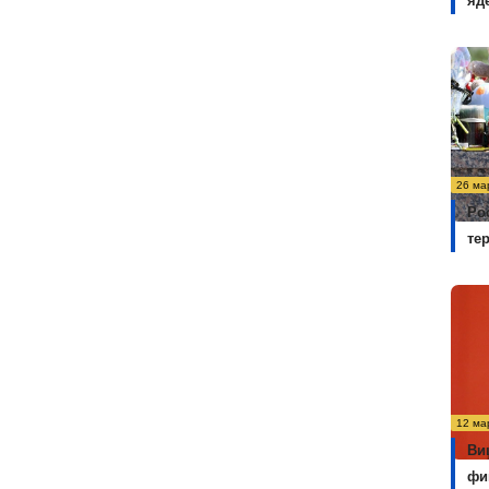
яд
26 ма
Ро
те
12 ма
Ви
фи