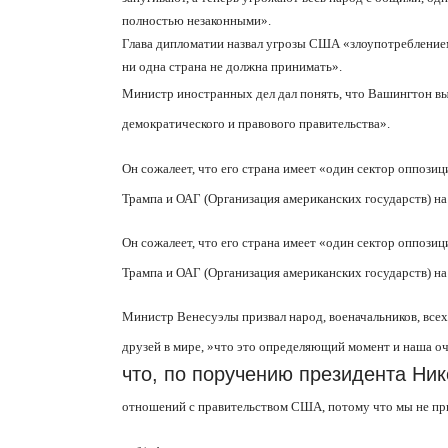
полностью незаконными».
Глава дипломатии назвал угрозы США «злоупотребление
ни одна страна не должна принимать».
Министр иностранных дел дал понять, что Вашингтон вы
демократического и правового правительства».
Он сожалеет, что его страна имеет «один сектор оппози
Трампа и ОАГ (Организация американских государств) на
Он сожалеет, что его страна имеет «один сектор оппози
Трампа и ОАГ (Организация американских государств) на
Министр Венесуэлы призвал народ, военачальников, всех
друзей в мире,
»что
это определяющий момент и наша о
что, по поручению президента Ни
отношений с правительством США, потому что мы не при