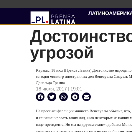
ЛАТИНОАМЕРИК
Достоинств
угрозой
Каракас, 18 июл (Пренса Латина) Достоинство народа под
сегодня министр иностранных дел Венесуэлы Самуэль Мо
Дональда Трампа.
18 июля, 2017 | 19:01
На пресс-конференции министр Венесуэлы объявил, что,
и санкционировать таких лиц, «как некоторых из наших 
вице-президента. Но мы на другом этапе», добавил Монк
запугивают, а теперь угрожают весь народ с общими, о