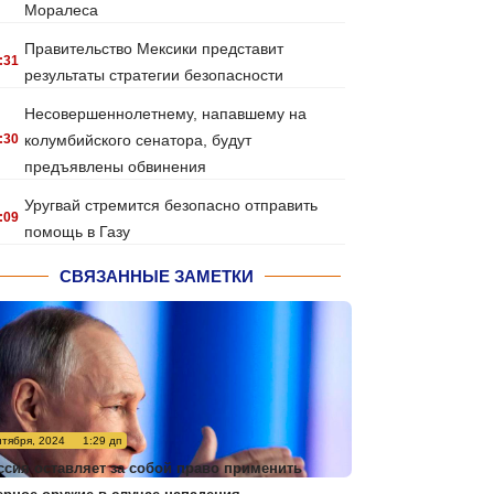
Моралеса
Правительство Мексики представит
:31
результаты стратегии безопасности
Несовершеннолетнему, напавшему на
:30
колумбийского сенатора, будут
предъявлены обвинения
Уругвай стремится безопасно отправить
:09
помощь в Газу
СВЯЗАННЫЕ ЗАМЕТКИ
нтября, 2024
1:29 дп
ссия оставляет за собой право применить