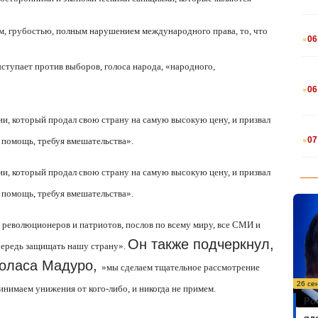
.
м, грубостью, полным нарушением международного права, то, что
06
ступает против выборов, голоса народа, «народного,
.
06
ции, который продал свою страну на самую высокую цену, и призвал
.
07
 помощь, требуя вмешательства».
ции, который продал свою страну на самую высокую цену, и призвал
 помощь, требуя вмешательства».
 революционеров и патриотов, послов по всему миру, все СМИ и
Он также подчеркнул,
чередь защищать нашу страну
»
.
коласа Мадуро,
»
мы сделаем тщательное рассмотрение
26 се
нимаем унижения от кого-либо, и никогда не примем
.
Ро