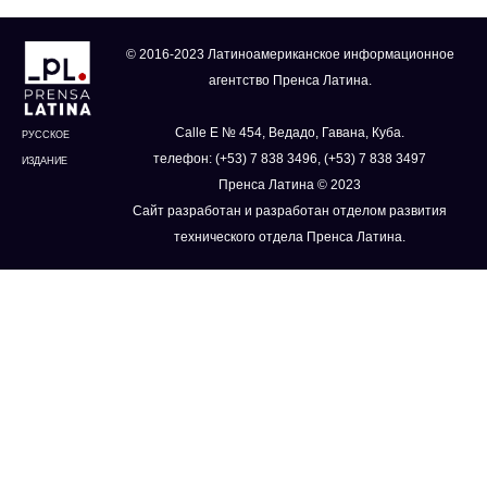
© 2016-2023 Латиноамериканское информационное
агентство Пренса Латина.
Calle E № 454, Ведадо, Гавана, Куба.
РУССКОЕ
телефон: (+53) 7 838 3496, (+53) 7 838 3497
ИЗДАНИЕ
Пренса Латина © 2023
Сайт разработан и разработан отделом развития
технического отдела Пренса Латина.