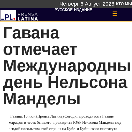
Четверг 6 Август 2026
КТО МЫ
РУССКОЕ ИЗДАНИЕ
Гавана
отмечает
Международны
день Нельсона
Манделы
Гавана, 15 июл (Пренса Латина) Сегодня проводится в Гаване
марафон в честь бывшего
президента ЮАР Нельсона Манделы под
эгидой посольства этой страны на Кубе
и Кубинского института