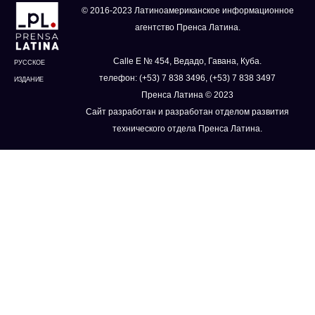
© 2016-2023 Латиноамериканское информационное
агентство Пренса Латина.
Calle E № 454, Ведадо, Гавана, Куба.
РУССКОЕ
телефон: (+53) 7 838 3496, (+53) 7 838 3497
ИЗДАНИЕ
Пренса Латина © 2023
Сайт разработан и разработан отделом развития
технического отдела Пренса Латина.