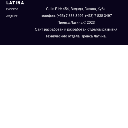
Calle E № 454, Ведадо, Гавана, Куба.
РУССКОЕ
телефон: (+53) 7 838 3496, (+53) 7 838 3497
ИЗДАНИЕ
Пренса Латина © 2023
Сайт разработан и разработан отделом развития
технического отдела Пренса Латина.