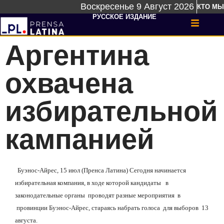
Воскресенье 9 Август 2026
КТО МЫ
РУССКОЕ ИЗДАНИЕ
Аргентина
охвачена
избирательной
кампанией
Буэнос-Айрес, 15 июл (Пренса Латина) Сегодня начинается
избирательная компания, в ходе которой кандидаты
в
законодательные органы
проводят разные мероприятия
в
провинции Буэнос-Айрес, стараясь набрать голоса
для выборов
13
августа.