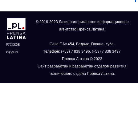
© 2016-2023 Латиноамериканское информационное
агентство Пренса Латина.
Calle E № 454, Ведадо, Гавана, Куба.
РУССКОЕ
телефон: (+53) 7 838 3496, (+53) 7 838 3497
ИЗДАНИЕ
Пренса Латина © 2023
Сайт разработан и разработан отделом развития
технического отдела Пренса Латина.