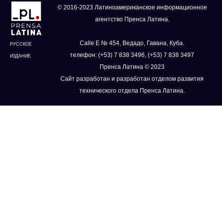
© 2016-2023 Латиноамериканское информационное
агентство Пренса Латина.
Calle E № 454, Ведадо, Гавана, Куба.
РУССКОЕ
телефон: (+53) 7 838 3496, (+53) 7 838 3497
ИЗДАНИЕ
Пренса Латина © 2023
Сайт разработан и разработан отделом развития
технического отдела Пренса Латина.