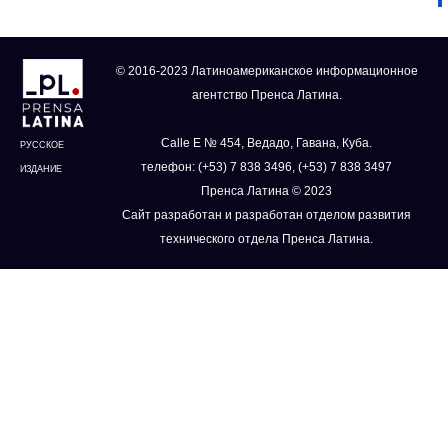
© 2016-2023 Латиноамериканское информационное
агентство Пренса Латина.
Calle E № 454, Ведадо, Гавана, Куба.
РУССКОЕ
телефон: (+53) 7 838 3496, (+53) 7 838 3497
ИЗДАНИЕ
Пренса Латина © 2023
Сайт разработан и разработан отделом развития
технического отдела Пренса Латина.