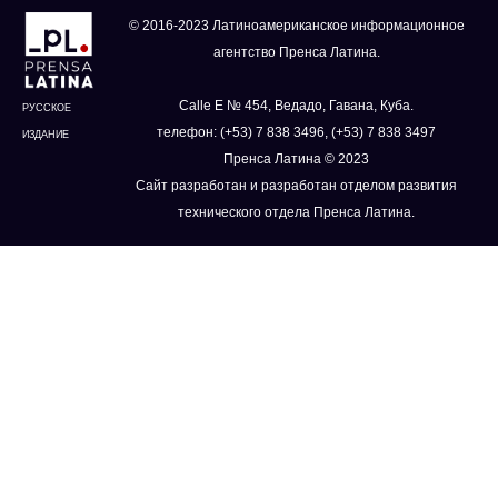
© 2016-2023 Латиноамериканское информационное
агентство Пренса Латина.
Calle E № 454, Ведадо, Гавана, Куба.
РУССКОЕ
телефон: (+53) 7 838 3496, (+53) 7 838 3497
ИЗДАНИЕ
Пренса Латина © 2023
Сайт разработан и разработан отделом развития
технического отдела Пренса Латина.