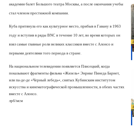
академии балет Большого театра Москвы, а после окончания учебы
стал членом престижной компании.
Куба притянула его как культурное место, прибыв в Гавану в 1963
году и вступив в ряды
BNC
в течение 10 лет, во время которых он
взял самые главные роли великих классиков вместе с Алонсо и
первыми деятелями того периода в стране.
На национальном телевидении появляется Плисецкий, когда
показывают фрагменты фильма
«
Жизель
«
Энрике Пинеда Барнет,
или па-де-де
«
Черный лебедь
«,
снятых Кубинским институтом
искусства и кинематографической промышленности, в обеих частях
вместе с Алонсо.
лрб/мсм