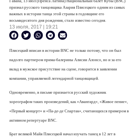
Гавана, 13 июл (Пренса Латина) Национальный балет Кубы (BNC)
признал русского танцовщика
Азария Плисецкого
одним из самых
важных в истории танца этой страны в годовщине его
восьмидесятого дня рождения, стало известно сегодня.
13 июля, 2017 | 19:21
Плисецкий
вписан в истории BNC не только потому, что он был
надолго партнером прима-балерины Алисии Алонсо, но и за его
вклад в мужское присутствие на сцене, говорится в заявлении
компании, управляемой легендарной танцовщицей.
Одновременно, в письме признается русский художник
хореографом таких произведений, как
«
Авангард
«
, «
Живое пение
«
,
«
П
ервый концерт
«
и
«
П
а-де-де
Спартак
«
, считающихся примером в
активном репертуаре BNC.
Брат великой Майя Плисецкой начал изучать танец в 12 лет в