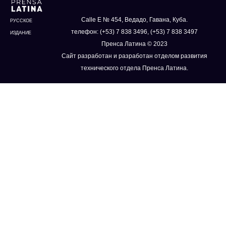
Calle E № 454, Ведадо, Гавана, Куба.
РУССКОЕ
телефон: (+53) 7 838 3496, (+53) 7 838 3497
ИЗДАНИЕ
Пренса Латина © 2023
Сайт разработан и разработан отделом развития
технического отдела Пренса Латина.