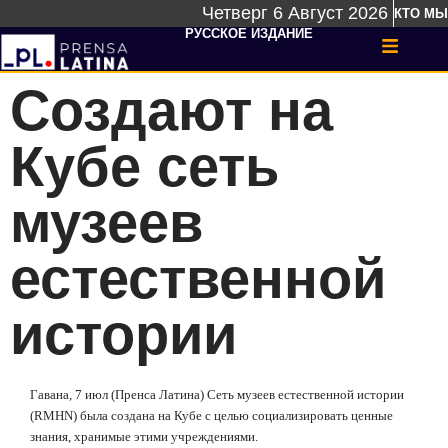
Четверг 6 Август 2026
КТО МЫ
РУССКОЕ ИЗДАНИЕ
Создают на
Кубе сеть
музеев
естественной
истории
Гавана, 7 июл (Пренса Латина) Сеть музеев естественной истории
(RMHN) была создана на Кубе с целью социализировать ценные
знания, хранимые этими учреждениями.