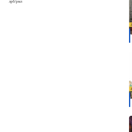
лрб/рмл