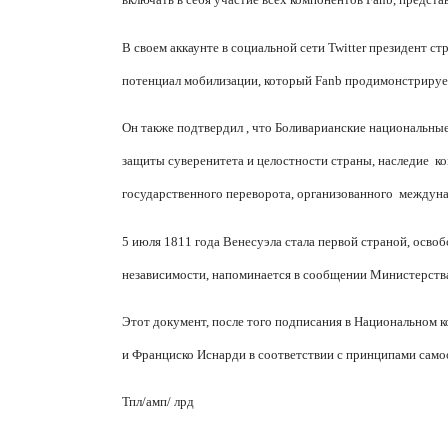
В своем аккаунте в социальной сети Twitter президент с
потенциал мобилизации, который Fanb продимонстрируе
Он также подтвердил , что Боливарианские национальны
защиты суверенитета и целостности страны, наслед
ие
ко
государственного переворота, организованн
ого
междуна
5 июля 1811 года Венесуэла стала первой страной,
освоб
независимости, напоминается в сообщении
М
инистерств
Этот документ, после того подписания в Национальном
и Франциско Иснарди в соответствии с принципами сам
Тпл/
амп/ лрд