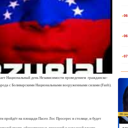
.
06
.
06
.
07
ечает Национальный день Независимости
проведением
гражданско-
народа с Боливарскими Национальными вооруженными силами (Fanb).
26 се
и пройдёт на площади Пасео Лос Просерес в столице, и будет
Ро
авителей групп, общественных движений и народной власти.