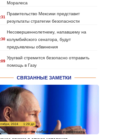
Моралеса
Правительство Мексики представит
:31
результаты стратегии безопасности
Несовершеннолетнему, напавшему на
:30
колумбийского сенатора, будут
предъявлены обвинения
Уругвай стремится безопасно отправить
:09
помощь в Газу
СВЯЗАННЫЕ ЗАМЕТКИ
нтября, 2024
1:29 дп
ссия оставляет за собой право применить