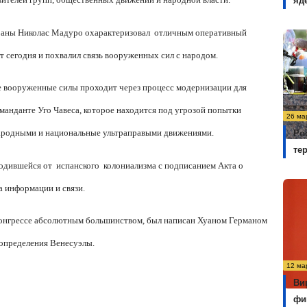
яд
траны Николас Мадуро о
характеризовал
отличным оперативный
т сегодня и похвалил
связь вооруженных сил с
народ
ом.
е вооруженные силы проходит через процесс модернизации для
манданте Уго Чавеса, которое находится под угрозой попытки
26 ма
родными и национальные ультраправыми движениями.
Ро
те
одившейся от
испанско
го
колони
ализма
с подписанием Акта о
а информации и связи.
 конгрессе абсолютным большинством, был написан Хуаном Германом
оопределения Венесуэлы.
12 ма
Ви
фи