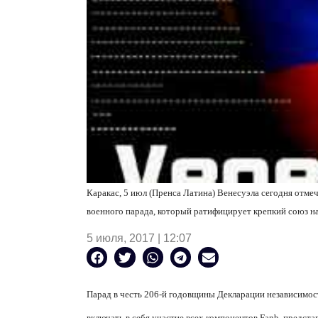
Каракас, 5 июл (Пренса Латина) Венесуэла сегодня отм
военн
ого
парад
а
, который ратифицирует крепкий союз 
5 июля, 2017 | 12:07
Парад в честь 206-й годовщины Декларации независимост
включать в себя участие всех компонентов Fanb, предст