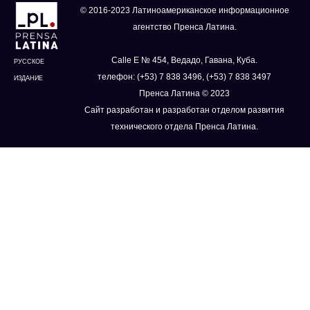
© 2016-2023 Латиноамериканское информационное
агентство Пренса Латина.
Calle E № 454, Ведадо, Гавана, Куба.
РУССКОЕ
телефон: (+53) 7 838 3496, (+53) 7 838 3497
ИЗДАНИЕ
Пренса Латина © 2023
Сайт разработан и разработан отделом развития
технического отдела Пренса Латина.