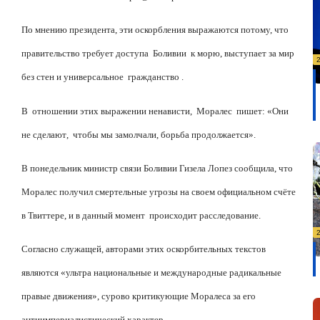
По мнению президента, эти оскорбления выражаются потому, что
правительство требует доступа Боливии
к морю
, выступает за мир
без стен и универсальное гражданство .
В
отношени
и
этих выражении ненависти,
Моралес
пишет
: «Они
не сделают
,
чтобы мы замолчали, борьба продолжается».
В понедельник министр связи Боливии Гизела Лопез сообщила, что
Моралес получил смертельные угрозы на своем официальном счёте
в
Твиттере, и в данный момент
происходит расследование.
Согласно
служащей
, авторами этих оскорбительных текстов
являются «ультра национальны
е
и международны
е
радикальные
правые движения», сурово критикующие Моралеса за его
антиимпериалистический характер.