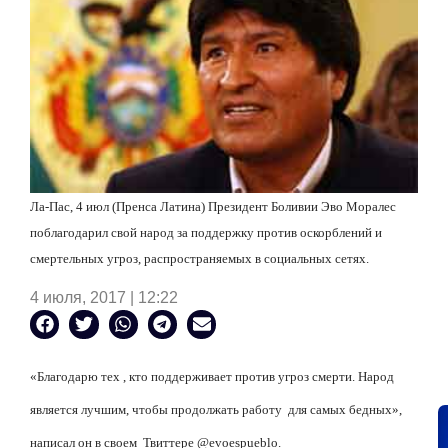
Ла-Пас, 4 июл (Пренса Латина) Президент Боливии Эво Моралес
поблагодарил
свой народ за
поддержку против оскорблений и
смертельных
угроз, распростран
яемых
в социальных сетях.
4 июля, 2017 | 12:22
«Благодар
ю
тех , кто поддерживает против угроз смерти. Народ
является лучш
им
, чтобы продолж
а
ть работ
у
для самых бедных»,
написал он в своем Твиттере @evoespueblo.