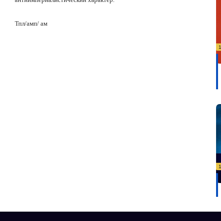
Тпл/
амп/ ам