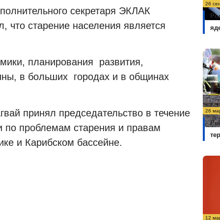
26 се
сполнительного секретаря ЭКЛАК
Ро
, что старение населения является
яд
омики, планирования развития,
ины, в больших городах и в общинах
гвай принял председательство в течение
26 ма
Ро
 по проблемам старения и правам
те
ке и Карибском бассейне.
12 ма