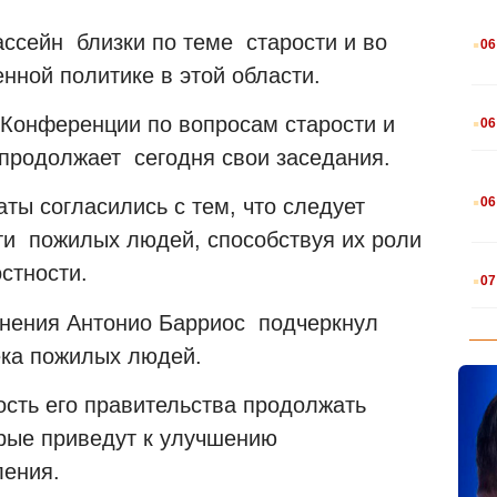
.
ассейн близки по теме старости и во
06
нной политике в этой области.
.
 Конференции по вопросам старости и
06
продолжает сегодня свои заседания.
.
06
аты согласились с тем, что следует
ти пожилых людей, способствуя их роли
.
стности.
07
анения Антонио Барриос подчеркнул
ека пожилых людей.
сть его правительства продолжать
рые приведут к улучшению
ления.