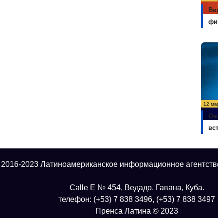
Ви
фи
12 ма
Ож
вс
 2016-2023 Латиноамериканское информационное агентств
Calle E № 454, Ведадо, Гавана, Куба.
телефон: (+53) 7 838 3496, (+53) 7 838 3497
Пренса Латина © 2023