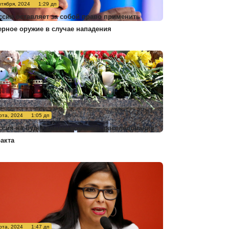
нтября, 2024
1:29 дп
ссия оставляет за собой право применить
ерное оружие в случае нападения
рта, 2024
1:05 дп
ссия не будет комментировать расследование
ракта
рта, 2024
1:47 дп