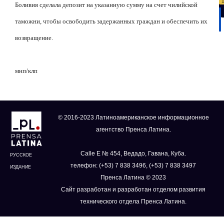
Боливия сделала депозит на указанную сумму на счет чилийской
таможни, чтобы освободить задержанных граждан и обеспечить их
возвращение.
мнп
/
клп
© 2016-2023 Латиноамериканское информационное
агентство Пренса Латина.
Calle E № 454, Ведадо, Гавана, Куба.
РУССКОЕ
телефон: (+53) 7 838 3496, (+53) 7 838 3497
ИЗДАНИЕ
Пренса Латина © 2023
Сайт разработан и разработан отделом развития
технического отдела Пренса Латина.