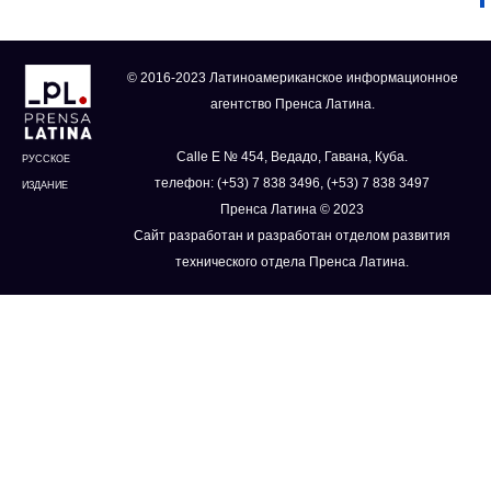
© 2016-2023 Латиноамериканское информационное
агентство Пренса Латина.
Calle E № 454, Ведадо, Гавана, Куба.
РУССКОЕ
телефон: (+53) 7 838 3496, (+53) 7 838 3497
ИЗДАНИЕ
Пренса Латина © 2023
Сайт разработан и разработан отделом развития
технического отдела Пренса Латина.